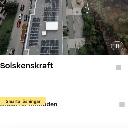
Solskenskraft
Smarta lösningar
Ladda för framtiden