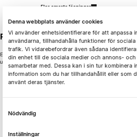
Fler smarta lösningar
Denna webbplats använder cookies
Vi använder enhetsidentifierare för att anpassa i
Följ oss på LinkedIn
användarna, tillhandahålla funktioner för social
trafik. Vi vidarebefordrar även sådana identifier
Ernst Rosén utvecklas på många plan och platser. Håll dig
din enhet till de sociala medier och annons- och
uppdaterad på LinkedIn.
samarbetar med. Dessa kan i sin tur kombinera 
information som du har tillhandahållit eller som 
Följ oss på LinkedIn
använt deras tjänster.
Samtyckesval
Nödvändig
Inställningar