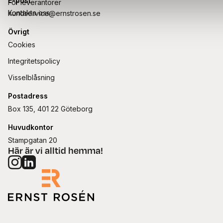
E-post
För leverantörer
Kontakta oss
kundservice@ernstrosen.se
Övrigt
Cookies
Integritetspolicy
Visselblåsning
Postadress
Box 135, 401 22 Göteborg
Huvudkontor
Stampgatan 20
Här är vi alltid hemma!