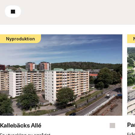
Läs mer
Nyproduktion
Pa
Kallebäcks Allé
Från