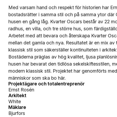
Med varsam hand och respekt för historien har Ern
bostadsrätter i samma stil och på samma ytor där O
husen en gång låg. Kvarter Oscars består av 22 mo
radhus, en villa, och tre större hus, som färdigstäl
Arbetet med att bevara och återskapa Kvarter Osc
mellan det gamla och nya. Resultatet är en mix av t
klassisk stil som säkerställer kontinuiteten i arkit
Bostäderna präglas av hög kvalitet, ljusa planlösn
husen har bevarat den tidlösa sekelskiftesstilen, m
modern klassisk stil. Projektet har genomförts me
människor som ska bo här.
Projektägare och totalentreprenör
Ernst Rosén
Arkitekt
White
Mäklare
Bjurfors