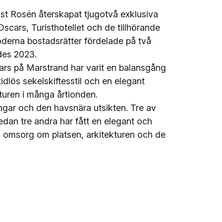
st Rosén återskapat tjugotvå exklusiva
scars, Turisthotellet och de tillhörande
derna bostadsrätter fördelade på två
ldes 2023.
ars på Marstrand har varit en balansgång
idlös sekelskiftesstil och en elegant
ekturen i många årtionden.
ingar och den havsnära utsikten. Tre av
edan tre andra har fått en elegant och
d omsorg om platsen, arkitekturen och de