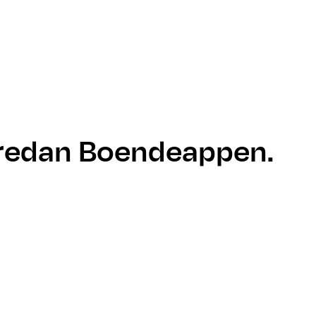
Bostad
r redan Boendeappen.