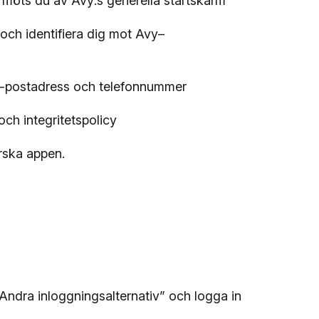
möts du av Avy:s generella startskärm
och identifiera dig mot Avy–
 e-postadress och telefonnummer
ch integritetspolicy
orska appen.
”Andra inloggningsalternativ” och logga in