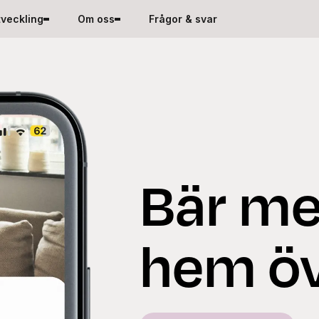
tveckling
Om oss
Frågor & svar
Bär med
hem öv