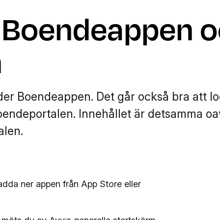
 Boendeappen o
n
er Boendeappen. Det går också bra att lo
 Boendeportalen. Innehållet är detsamma o
len.
da ner appen från App Store eller