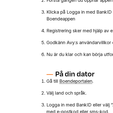
Första gången du öppnar appen 
Klicka på Logga in med BankID 
Boendeappen
Registrering sker med hjälp av
Godkänn Avy:s användarvillkor o
Nu är du klar och kan börja utf
På din dator
Gå till
Boendeportalen
.
Välj land och språk.
Logga in med BankID eller välj 
med e-postkod eller sms-kod.