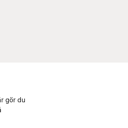
är gör du
å