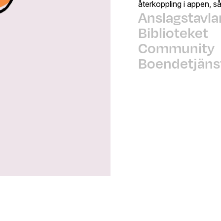
återkoppling i appen, så
Anslagstavla
Biblioteket
Community
Boendetjäns