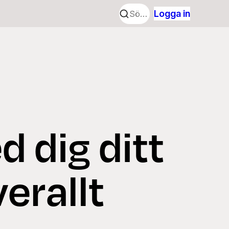
Logga in
 dig ditt
erallt