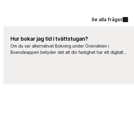
Se alla frågor
Hur bokar jag tid i tvättstugan?
Om du ser alternativet Bokning under Översikten i
Boendeappen betyder det att din fastighet har ett digitalt
bokningssystem och att du som hyresgäst kan boka tvättid
här. Klicka dig vidare och välj det datum och tid som
passar dig under Boka. På Min sida ser du eventuella
aktuella bokningar.
Boendeappen