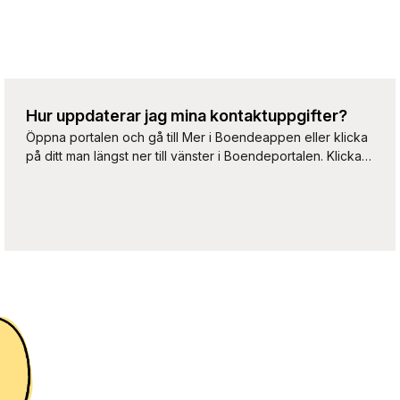
Hur uppdaterar jag mina kontaktuppgifter?
Öppna portalen och gå till Mer i Boendeappen eller klicka
på ditt man längst ner till vänster i Boendeportalen. Klicka
på Redigera profil. Uppdatera din e-postadress och
mobilnummer och klicka på Spara.
Boendeappen