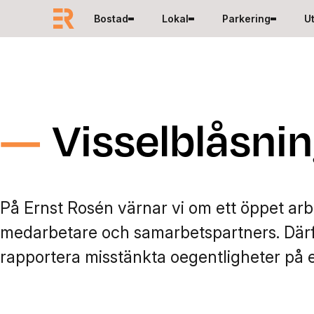
Hoppa till innehåll
Bostad
Lokal
Parkering
U
Visselblåsni
På Ernst Rosén värnar vi om ett öppet arbe
medarbetare och samarbetspartners. Därfö
rapportera misstänkta oegentligheter på e