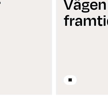
r
Vägen t
framti
Läs om vårt hållbarh