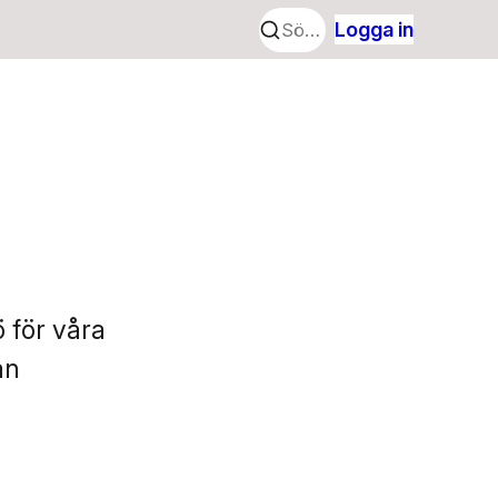
Logga in
ö för våra
an