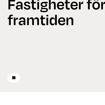
Fastigheter fö
framtiden
Läs om hållbarhet