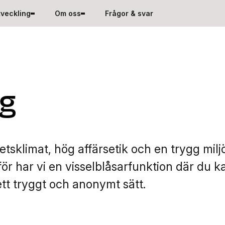
tveckling
Om oss
Frågor & svar
ng
tsklimat, hög affärsetik och en trygg milj
r har vi en visselblåsarfunktion där du k
tt tryggt och anonymt sätt.