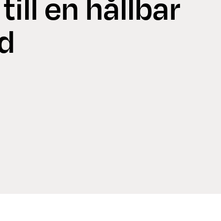
ill en hållbar
d
etsarbete