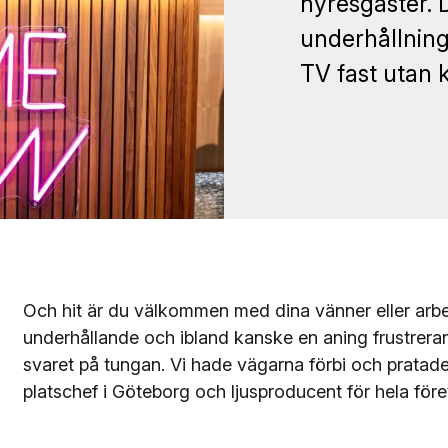
hyresgäster. 
underhållnin
TV fast utan 
Och hit är du välkommen med dina vänner eller arbet
underhållande och ibland kanske en aning frustreran
svaret på tungan. Vi hade vägarna förbi och prata
platschef i Göteborg och ljusproducent för hela före