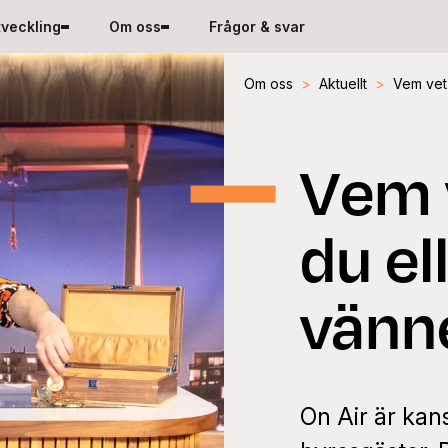
tveckling
Om oss
Frågor & svar
Om oss
>
Aktuellt
>
Vem vet 
Vem 
du el
vänn
On Air är kan