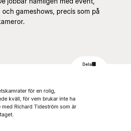
De jobbar nämligen med event,
g och gameshows, precis som på
kameror.
Dela
skamrater för en rolig,
de kväll, för vem brukar inte ha
de med Richard Tideström som är
taget.