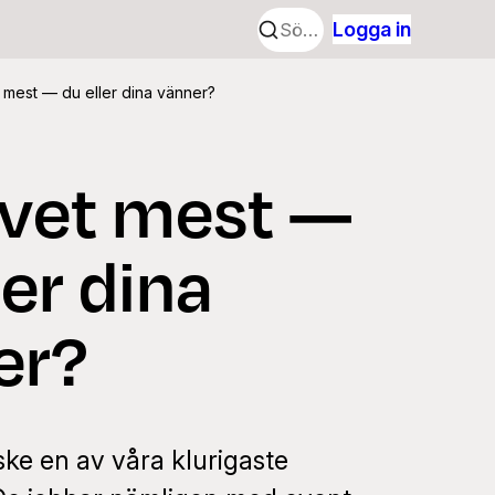
Logga in
mest — du eller dina vänner?
vet mest —
ler dina
er?
ske en av våra klurigaste