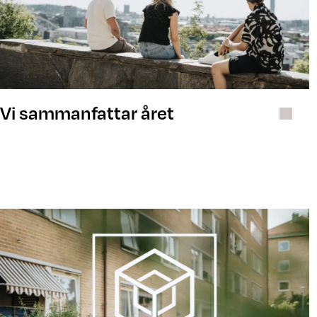
Vi sammanfattar året
Utmärkelser