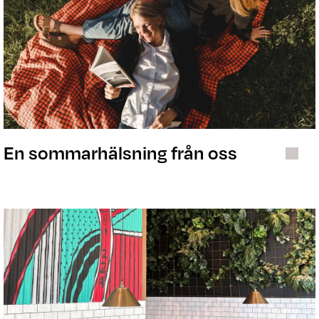
En sommarhälsning från oss
Lokalsamtalet