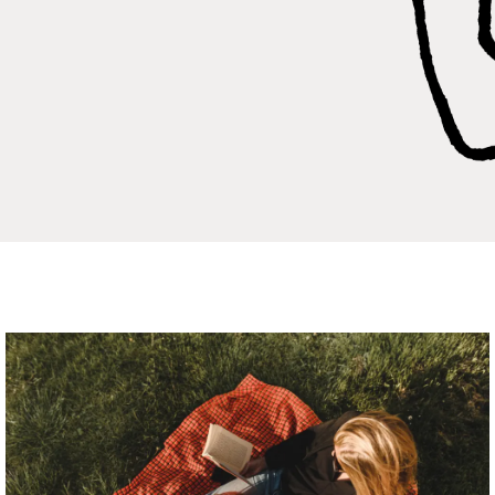
Högtider
rna