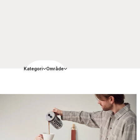
Kategori
Område
Nyhet
Senaste nyhete