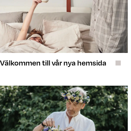
Välkommen till vår nya hemsida
Högtider