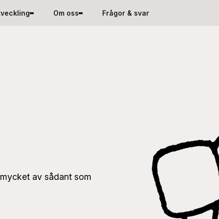
tveckling
Om oss
Frågor & svar
h mycket av sådant som