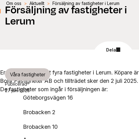
Om oss
>
Aktuellt
>
Försäljning av fastigheter i Lerum
Försäljning av fastigheter i
Lerum
Dela
Ernst Rosén har sålt fyra fastigheter i Lerum. Köpare är
Våra fastigheter
Bolix Fastigheter AB och tillträdet sker den 2 juli 2025.
Publicerad
De fastigheter som ingår i försäljningen är:
27 juni 2025
Göteborgsvägen 16
Brobacken 2
Brobacken 10