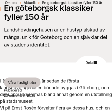
Om oss
>
Aktuellt
>
En göteborgsk klassiker fyller 150 år
En göteborgsk klassiker
fyller 150 år
Landshövdingehusen är en hustyp älskad av
många, unik för Göteborg och en självklar del
av stadens identitet.
Dela
I år har det gått 150 år sedan de första
Våra fastigheter
landshövdingehusen började byggas i Göteborg, och
Publicerad
det uppmärksammas bland annat genom en utställning
23 november 2025
på stadsmuseet.
Vi på Ernst Rosén förvaltar flera av dessa hus, och en