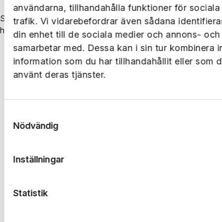
användarna, tillhandahålla funktioner för social
Skapa serviceärenden, ta emot information från oss som
trafik. Vi vidarebefordrar även sådana identifier
hyresvärd och kommunicera med dina grannar.
din enhet till de sociala medier och annons- och
samarbetar med. Dessa kan i sin tur kombinera 
information som du har tillhandahållit eller som 
Se vad du kan göra i boendeappen
använt deras tjänster.
Samtyckesval
Nödvändig
Inställningar
Statistik