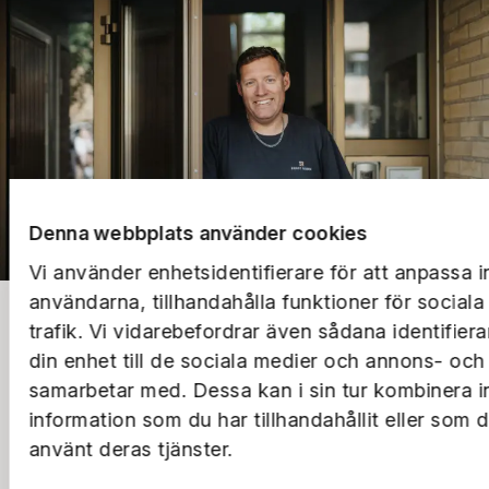
Denna webbplats använder cookies
Vi använder enhetsidentifierare för att anpassa i
användarna, tillhandahålla funktioner för social
trafik. Vi vidarebefordrar även sådana identifier
Bostad
din enhet till de sociala medier och annons- och
Logga in
Lokal
samarbetar med. Dessa kan i sin tur kombinera 
Sök bostad
information som du har tillhandahållit eller som 
Lediga lokaler
Parkering
Boendeappen
Lokalsamtalet
använt deras tjänster.
Lediga parkeringar
Utveckling
Frågor & svar
Frågor & svar
Avsluta parkering
Renovering
Om oss