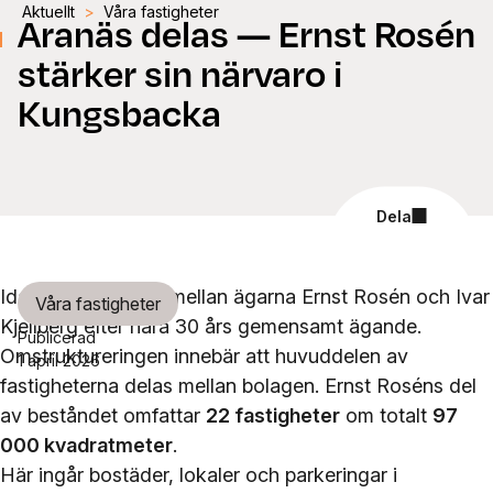
Aktuellt
>
Våra fastigheter
Aranäs delas — Ernst Rosén
stärker sin närvaro i
Kungsbacka
Dela
Idag delas Aranäs mellan ägarna Ernst Rosén och Ivar
Våra fastigheter
Kjellberg efter nära 30 års gemensamt ägande.
Publicerad
Omstruktureringen innebär att huvuddelen av
1 april 2026
fastigheterna delas mellan bolagen. Ernst Roséns del
av beståndet omfattar
22 fastigheter
om totalt
97
000 kvadratmeter
.
Här ingår bostäder, lokaler och parkeringar i