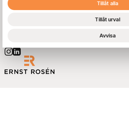
Visselblåsning
Tillåt alla
Postadress
Tillåt urval
Box 135, 401 22 Göteborg
Huvudkontor
Avvisa
Stampgatan 20
Här är vi alltid hemma!