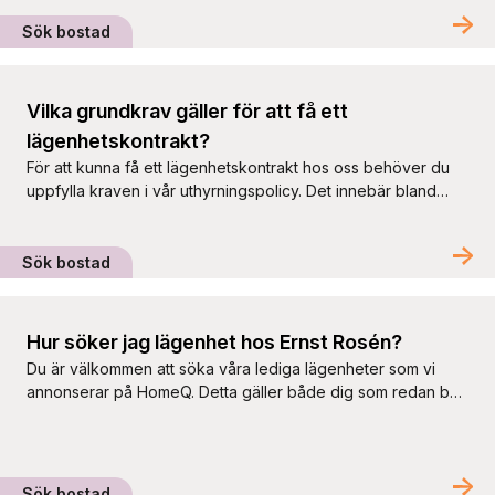
Sök bostad
Vilka grundkrav gäller för att få ett
lägenhetskontrakt?
För att kunna få ett lägenhetskontrakt hos oss behöver du
uppfylla kraven i vår uthyrningspolicy. Det innebär bland
annat att du ska vara över 18 år, kunna visa att du har en
tillräcklig och varaktig inkomst samt ha goda
boendereferenser. Du kan läsa mer om vad som gäller i vår
Sök bostad
uthyrningspolicy. Vi har lägenheter i […]
Hur söker jag lägenhet hos Ernst Rosén?
Du är välkommen att söka våra lediga lägenheter som vi
annonserar på HomeQ. Detta gäller både dig som redan bor
hos oss och dig som vill flytta till Ernst Rosén. För att kunna
söka en bostad behöver du registrera ett konto på HomeQ.
Det går inte att filtrera på enbart Ernst Roséns lägenheter.
Om du […]
Sök bostad