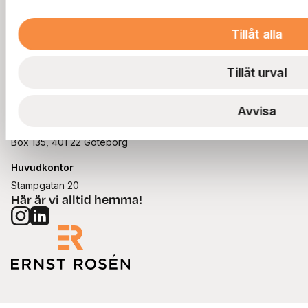
Kontakta oss
kundservice@ernstrosen.se
Tillåt alla
Övrigt
Cookies
Tillåt urval
Integritetspolicy
Visselblåsning
Avvisa
Postadress
Box 135, 401 22 Göteborg
Huvudkontor
Stampgatan 20
Här är vi alltid hemma!