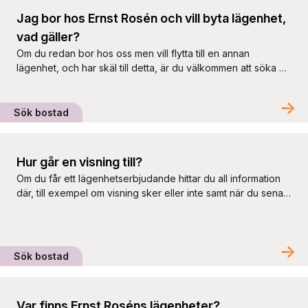
Jag bor hos Ernst Rosén och vill byta lägenhet,
vad gäller?
Om du redan bor hos oss men vill flytta till en annan
lägenhet, och har skäl till detta, är du välkommen att söka de
lägenheter vi annonserar via HomeQ. Vi har ingen intern
byteskö och efterfrågan på att byta lägenhet inom Ernst
Rosén är hög. På vår hemsida kan du se vilka adresser som
Sök bostad
tillhör […]
Hur går en visning till?
Om du får ett lägenhetserbjudande hittar du all information
där, till exempel om visning sker eller inte samt när du senast
behöver svara på erbjudandet.
Sök bostad
Var finns Ernst Roséns lägenheter?