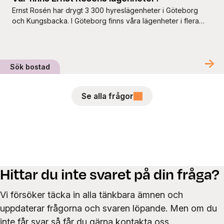
Ernst Rosén har drygt 3 300 hyreslägenheter i Göteborg
och Kungsbacka. I Göteborg finns våra lägenheter i flera
olika stadsdelar, bland annat Lunden, Kallebäck och
Krokslätt, samt i Annedal, Olivedal och Vasastaden. I
Kungsbacka har vi bostäder i Varla, Kungsbacka Innerstad,
Valand och Kolla. Vi erbjuder lägenheter i olika storlekar,
Sök bostad
från 1 rum och kök […]
Se alla frågor
Hittar du inte svaret på din fråga?
Vi försöker täcka in alla tänkbara ämnen och
uppdaterar frågorna och svaren löpande. Men om du
inte får svar så får du gärna kontakta oss.