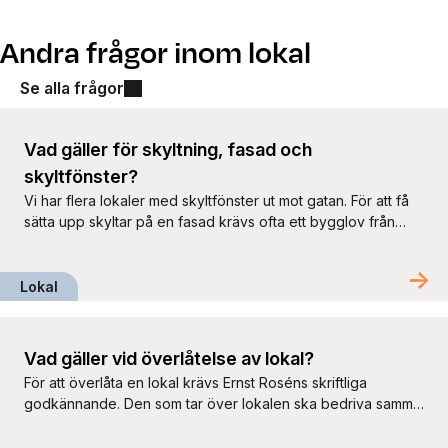
Andra frågor inom lokal
Se alla frågor
Vad gäller för skyltning, fasad och
skyltfönster?
Vi har flera lokaler med skyltfönster ut mot gatan. För att få
sätta upp skyltar på en fasad krävs ofta ett bygglov från
kommunen och ska först godkännas av oss som
fastighetsägare. I flera fall har vi ett skyltprogram som ska
följas så att det ser prydligt och enhetligt ut. Du ansvarar
Lokal
själv för att […]
Vad gäller vid överlåtelse av lokal?
För att överlåta en lokal krävs Ernst Roséns skriftliga
godkännande. Den som tar över lokalen ska bedriva samma
verksamhet och kunna visa ekonomisk och praktisk förmåga
att fullfölja hyresavtalet. Om du är förvärvande bolag eller