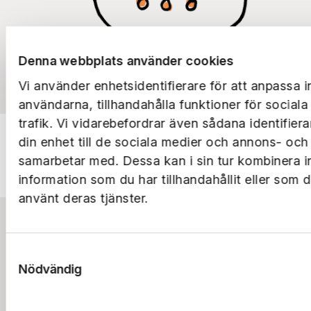
Denna webbplats använder cookies
Vi använder enhetsidentifierare för att anpassa i
användarna, tillhandahålla funktioner för social
trafik. Vi vidarebefordrar även sådana identifier
din enhet till de sociala medier och annons- och
samarbetar med. Dessa kan i sin tur kombinera 
information som du har tillhandahållit eller som 
använt deras tjänster.
Bostad
Samtyckesval
Logga in
Lokal
Nödvändig
Sök bostad
Lediga lokaler
Parkering
Boendeappen
Lokalsamtalet
Lediga parkeringar
Utveckling
Frågor & svar