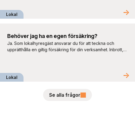
person ska du skicka följande till kundansvarig lokaler hos
Ernst Rosén. När vi har fått alla uppgifter gör vi en […]
Lokal
Behöver jag ha en egen försäkring?
Ja. Som lokalhyresgäst ansvarar du för att teckna och
upprätthålla en giltig försäkring för din verksamhet. Inbrott,
brand och andra skador kan drabba vem som helst, och
som hyresgäst kan du i vissa fall bli ersättningsskyldig för
skador som uppstår i fastigheten. Kontrollera därför att
försäkringsskyddet är anpassat efter din verksamhet och att
Lokal
försäkringsbeloppet är […]
Se alla frågor