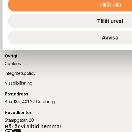
Lediga parkeringar
Utveckling
Frågor & svar
Tillåt alla
Frågor & svar
Avsluta parkering
Renovering
Om oss
Frågor & svar
Nyproduktion
Telefon
Om Ernst Rosén
Tillåt urval
Smarta lösningar
Koncernen
031-80 60 80
Våra projekt
Jobba hos oss
Avvisa
E-post
För leverantörer
Kontakta oss
kundservice@ernstrosen.se
Övrigt
Cookies
Integritetspolicy
Visselblåsning
Postadress
Box 135, 401 22 Göteborg
Huvudkontor
Stampgatan 20
Här är vi alltid hemma!