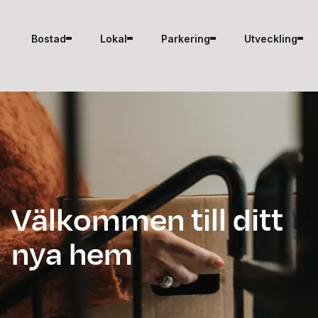
Hoppa till innehåll
Bostad
Lokal
Parkering
Utveckling
Välkommen till ditt
nya hem