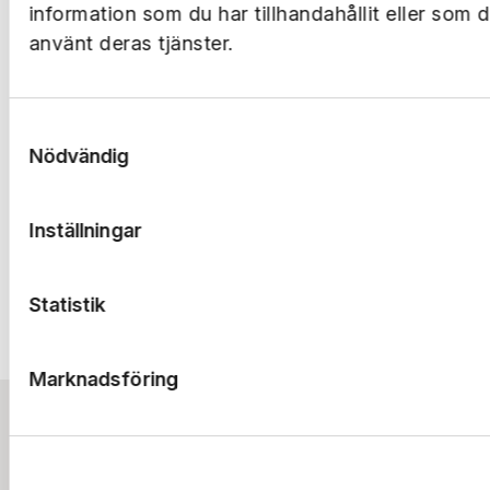
information som du har tillhandahållit eller som 
använt deras tjänster.
Samtyckesval
Nödvändig
Inställningar
Statistik
Marknadsföring
Bostad
Logga in
Lokal