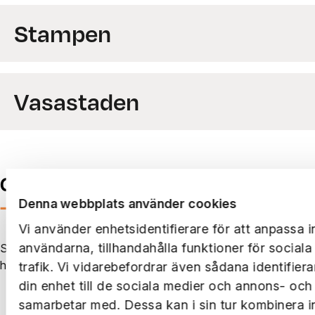
Stampen
Vasastaden
Genvägen hem
—
i mobilen
Denna webbplats använder cookies
Vi använder enhetsidentifierare för att anpassa i
användarna, tillhandahålla funktioner för social
Skapa serviceärenden, ta emot information från oss som
hyresvärd och kommunicera med dina grannar.
trafik. Vi vidarebefordrar även sådana identifier
din enhet till de sociala medier och annons- och
samarbetar med. Dessa kan i sin tur kombinera 
Se vad du kan göra i boendeappen