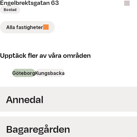
Engelbrektsgatan 63
Bostad
Alla fastigheter
Bostadsadress
*
Upptäck fler av våra områden
E-post
*
Göteborg
Kungsbacka
Telefon
*
Annedal
Önskat tillträdesdatum
Bagaregården