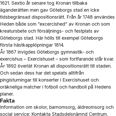
1621. Sextio år senare tog Kronan tillbaka
äganderätten men gav Göteborgs stad en icke
tidsbegränsad dispositionsrätt. Från år 1748 användes
Heden både som ”excercished” av Kronan och som
kreatursbete och försäljnings- och festplats av
Göteborgs stad. Här hölls till exempel Göteborgs
första hästkapplöpningar 1814.
År 1867 invigdes Göteborgs gymnastik- och
exercishus – Exercishuset – som fortfarande står kvar.
År 1892 överlät Kronan all dispositionsrätt till staden.
Och sedan dess har det spelats alltifrån
pingisturningar till konserter i Exercishuset och
oräkneliga matcher i fotboll och handboll på Hedens
planer.
Fakta
Information om skolor, barnomsorg, äldreomsorg och
social service: Kontakta Stadsdelsnämnd Centrum.