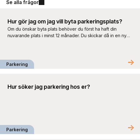
Se alla frågor
Hur gör jag om jag vill byta parkeringsplats?
Om du önskar byta plats behöver du först ha haft din
nuvarande plats i minst 12 månader. Du skickar då in en ny
intresseanmälan där du anger ditt nuvarande avtalsnummer
samt vad bytet gäller. Vi får in många förfrågningar om
platsbyten och kan endast erbjuda detta i mån av möjlighet.
För att behålla din plats […]
Parkering
Hur söker jag parkering hos er?
Parkering