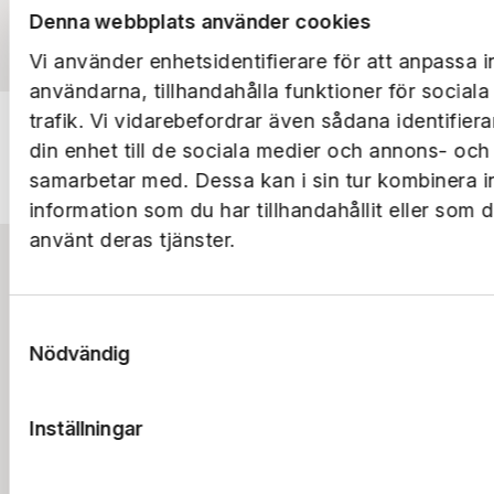
Denna webbplats använder cookies
Vi använder enhetsidentifierare för att anpassa i
användarna, tillhandahålla funktioner för social
trafik. Vi vidarebefordrar även sådana identifier
din enhet till de sociala medier och annons- och
samarbetar med. Dessa kan i sin tur kombinera 
information som du har tillhandahållit eller som 
använt deras tjänster.
Bostad
Samtyckesval
Logga in
Lokal
Nödvändig
Sök bostad
Lediga lokaler
Parkering
Boendeappen
Lokalsamtalet
Lediga parkeringar
Utveckling
Frågor & svar
Frågor & svar
Avsluta parkering
Inställningar
Renovering
Om oss
Frågor & svar
Nyproduktion
Telefon
Om Ernst Rosén
Smarta lösningar
Koncernen
031-80 60 80