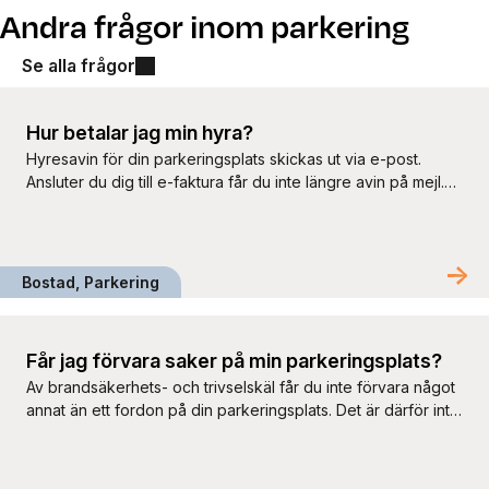
Andra frågor inom parkering
Se alla frågor
Hur betalar jag min hyra?
Hyresavin för din parkeringsplats skickas ut via e-post.
Ansluter du dig till e-faktura får du inte längre avin på mejl.
Hyran betalas i förskott, senast sista vardagen varje månad.
För att förenkla betalningen kan du ansluta dig till e-faktura
eller autogiro. E-faktura Ett enkelt sätt att betala hyran är att
ansluta sig till e-faktura. Detta […]
Bostad, Parkering
Får jag förvara saker på min parkeringsplats?
Av brandsäkerhets- och trivselskäl får du inte förvara något
annat än ett fordon på din parkeringsplats. Det är därför inte
tillåtet att förvara exempelvis däck, rengöringsprodukter,
cyklar eller mopeder på platsen.