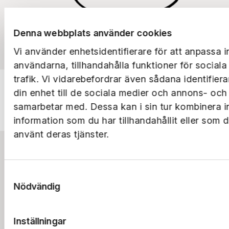
Denna webbplats använder cookies
Vi använder enhetsidentifierare för att anpassa i
användarna, tillhandahålla funktioner för social
trafik. Vi vidarebefordrar även sådana identifier
din enhet till de sociala medier och annons- och
samarbetar med. Dessa kan i sin tur kombinera 
information som du har tillhandahållit eller som 
använt deras tjänster.
Bostad
Samtyckesval
Logga in
Lokal
Nödvändig
Sök bostad
Lediga lokaler
Parkering
Boendeappen
Lokalsamtalet
Lediga parkeringar
Utveckling
Frågor & svar
Frågor & svar
Inställningar
Avsluta parkering
Renovering
Om oss