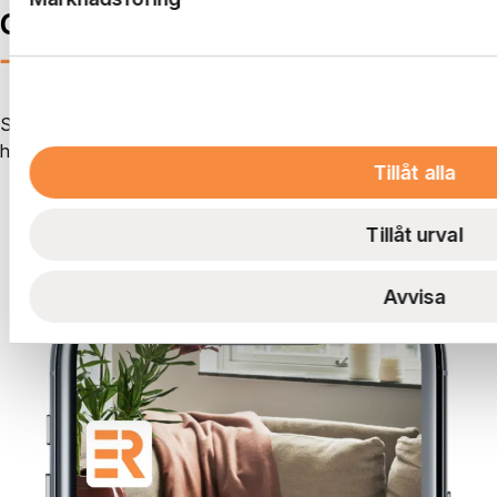
Genvägen hem
—
i mobilen
Skapa serviceärenden, ta emot information från oss som
hyresvärd och kommunicera med dina grannar.
Tillåt alla
Se vad du kan göra i boendeappen
Tillåt urval
Avvisa