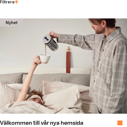
Filtrera
Senaste nyheterna
Nyhet
Välkommen till vår nya hemsida