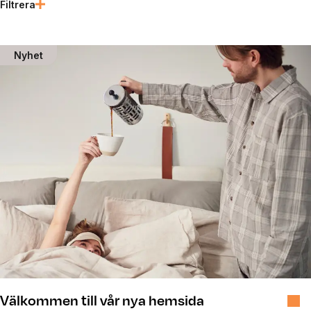
Filtrera
Senaste nyheterna
Nyhet
Välkommen till vår nya hemsida