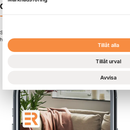
Genvägen hem
—
i mobilen
Skapa serviceärenden, ta emot information från oss som
hyresvärd och kommunicera med dina grannar.
Tillåt alla
Se vad du kan göra i boendeappen
Tillåt urval
Avvisa