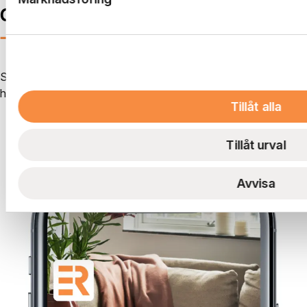
Genvägen hem
—
i mobilen
Skapa serviceärenden, ta emot information från oss som
hyresvärd och kommunicera med dina grannar.
Tillåt alla
Se vad du kan göra i boendeappen
Tillåt urval
Avvisa