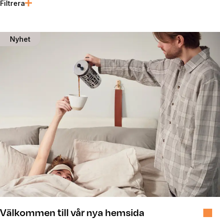
Filtrera
Senaste nyheterna
Nyhet
Välkommen till vår nya hemsida