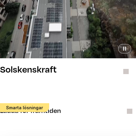
Solskenskraft
Smarta lösningar
Ladda för framtiden