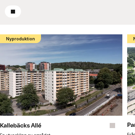
Läs mer
Nyproduktion
Pa
Kallebäcks Allé
Från