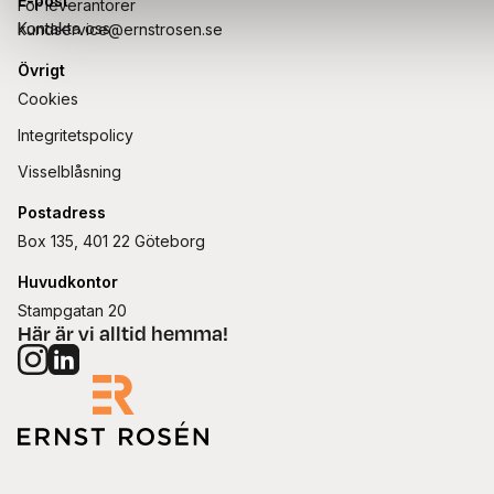
E-post
För leverantörer
Kontakta oss
kundservice@ernstrosen.se
Övrigt
Cookies
Integritetspolicy
Visselblåsning
Postadress
Box 135, 401 22 Göteborg
Huvudkontor
Stampgatan 20
Här är vi alltid hemma!