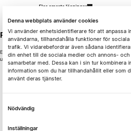
Fler smarta lösningar
Denna webbplats använder cookies
Vi använder enhetsidentifierare för att anpassa i
Följ oss på LinkedIn
användarna, tillhandahålla funktioner för social
trafik. Vi vidarebefordrar även sådana identifier
Ernst Rosén utvecklas på många plan och platser. Håll dig
din enhet till de sociala medier och annons- och
uppdaterad på LinkedIn.
samarbetar med. Dessa kan i sin tur kombinera 
information som du har tillhandahållit eller som 
Följ oss på LinkedIn
använt deras tjänster.
Samtyckesval
Nödvändig
Inställningar