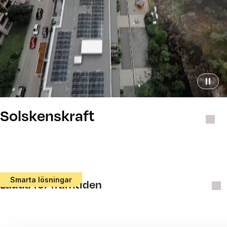
Solskenskraft
Smarta lösningar
Ladda för framtiden