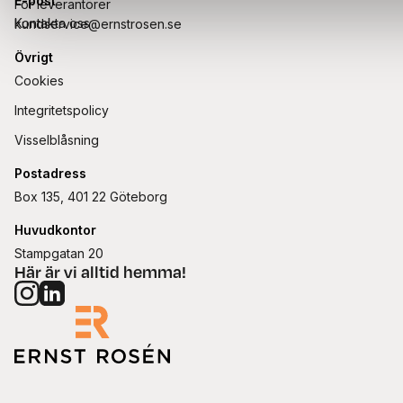
E-post
För leverantörer
Kontakta oss
kundservice@ernstrosen.se
Övrigt
Cookies
Integritetspolicy
Visselblåsning
Postadress
Box 135, 401 22 Göteborg
Huvudkontor
Stampgatan 20
Här är vi alltid hemma!