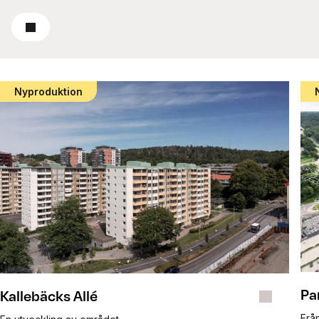
Läs mer
Nyproduktion
Pa
Kallebäcks Allé
Från