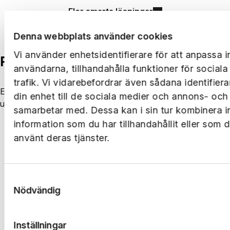
Fler smarta lösningar
Denna webbplats använder cookies
Vi använder enhetsidentifierare för att anpassa i
Följ oss på LinkedIn
användarna, tillhandahålla funktioner för social
trafik. Vi vidarebefordrar även sådana identifier
Ernst Rosén utvecklas på många plan och platser. Håll dig
din enhet till de sociala medier och annons- och
uppdaterad på LinkedIn.
samarbetar med. Dessa kan i sin tur kombinera 
information som du har tillhandahållit eller som 
Följ oss på LinkedIn
använt deras tjänster.
Samtyckesval
Nödvändig
Inställningar