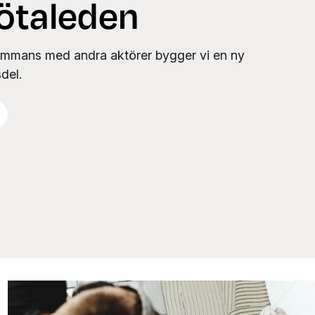
ötaleden
sammans med andra aktörer bygger vi en ny
del.
s mer
Renovering