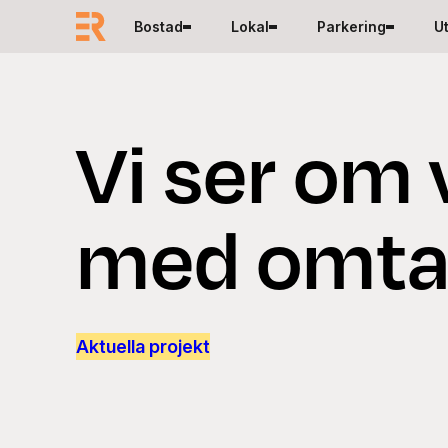
Hoppa till innehåll
Bostad
Lokal
Parkering
U
Vi ser om 
med omta
Aktuella projekt