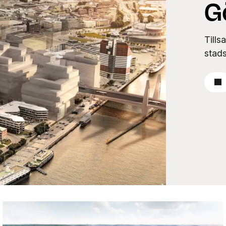
G
Till
stads
Lä
Nyproduktion