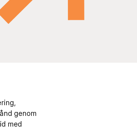
ring,
stånd genom
tid med