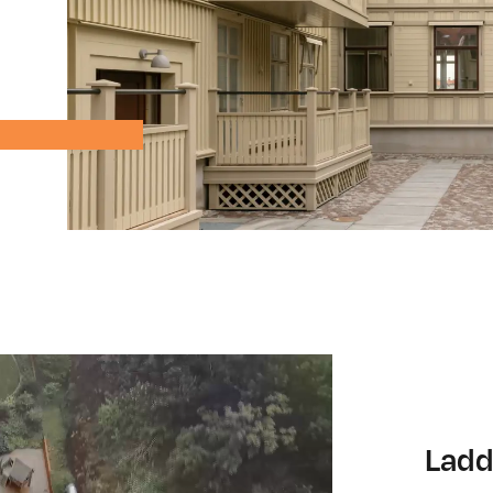
ärdigt
Smarta lösning
Ladd