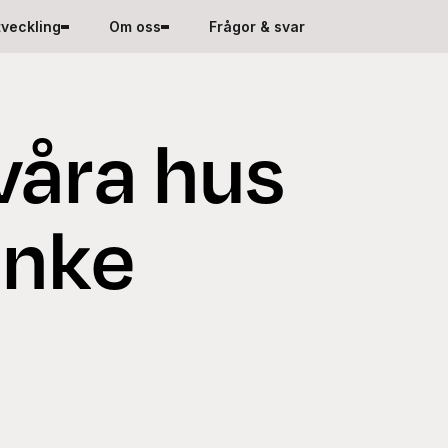
tveckling
Om oss
Frågor & svar
våra hus
nke