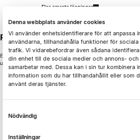
Fler smarta lösningar
Denna webbplats använder cookies
Vi använder enhetsidentifierare för att anpassa i
Följ oss på LinkedIn
användarna, tillhandahålla funktioner för social
trafik. Vi vidarebefordrar även sådana identifier
Ernst Rosén utvecklas på många plan och platser. Håll dig
din enhet till de sociala medier och annons- och
uppdaterad på LinkedIn.
samarbetar med. Dessa kan i sin tur kombinera 
information som du har tillhandahållit eller som 
Följ oss på LinkedIn
använt deras tjänster.
Samtyckesval
Nödvändig
Inställningar