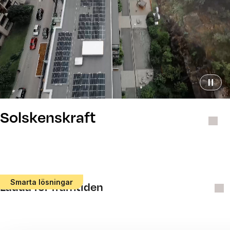
Solskenskraft
Smarta lösningar
Ladda för framtiden