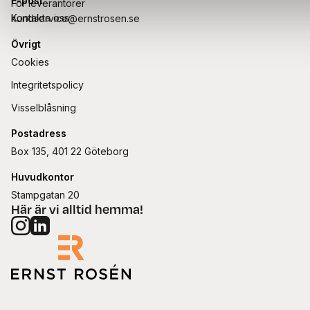
E-post
För leverantörer
Kontakta oss
kundservice@ernstrosen.se
Övrigt
Cookies
Integritetspolicy
Visselblåsning
Postadress
Box 135, 401 22 Göteborg
Huvudkontor
Stampgatan 20
Här är vi alltid hemma!