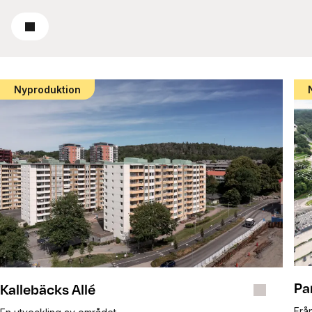
Läs mer
Nyproduktion
Pa
Kallebäcks Allé
Från