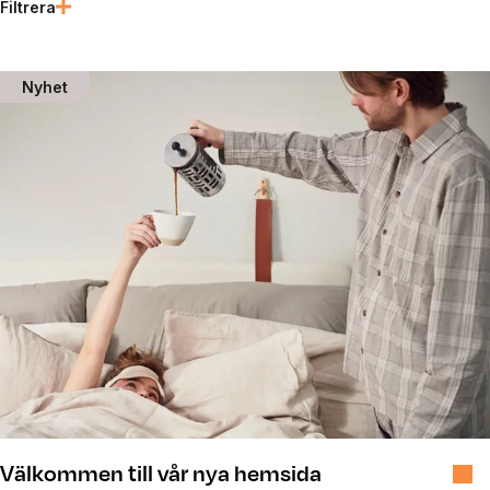
Filtrera
Senaste nyheterna
Nyhet
Välkommen till vår nya hemsida