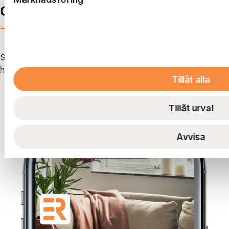
Genvägen hem
—
i mobilen
Skapa serviceärenden, ta emot information från oss som
hyresvärd och kommunicera med dina grannar.
Tillåt alla
Se vad du kan göra i boendeappen
Tillåt urval
Avvisa