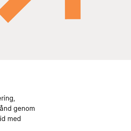
ring,
stånd genom
tid med