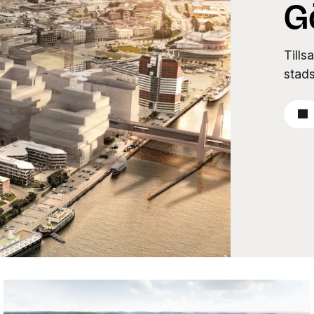
G
Till
stads
Lä
Nyproduktion