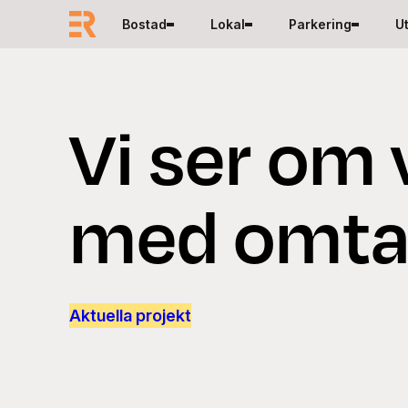
Hoppa till innehåll
Bostad
Lokal
Parkering
U
Vi ser om 
med omta
Aktuella projekt