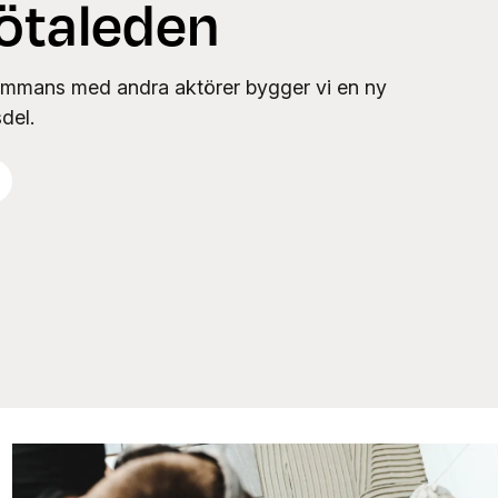
ötaleden
sammans med andra aktörer bygger vi en ny
del.
s mer
Renovering