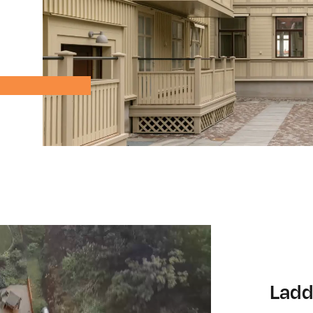
ärdigt
Smarta lösning
Ladd