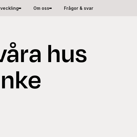
tveckling
Om oss
Frågor & svar
våra hus
nke